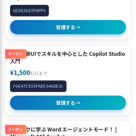
GEEK2607PAPPS
受講する
→
簡単！新UIでスキルを中心とした Copilot Studio
クーポン
入門
¥1,500
8/21まで
F0E47C819FAEE346DE3C
受講する
→
クイックに学ぶ Word エージェントモード！ |
クーポン