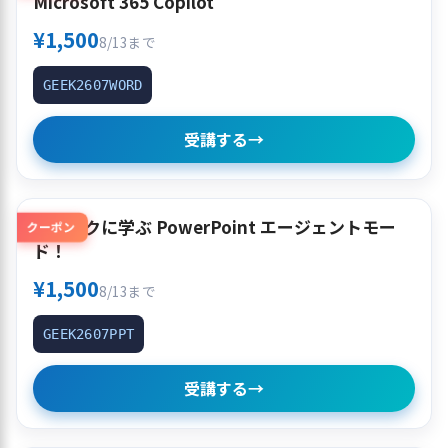
Microsoft 365 Copilot
¥1,500
8/13まで
GEEK2607WORD
受講する
→
クイックに学ぶ PowerPoint エージェントモー
クーポン
ド！
¥1,500
8/13まで
GEEK2607PPT
受講する
→