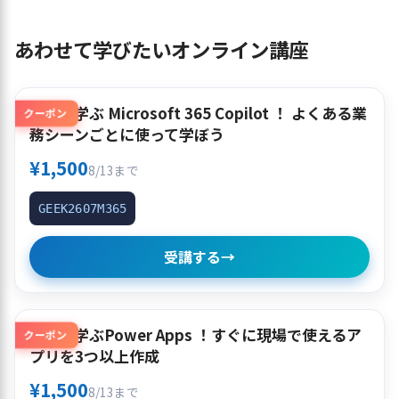
あわせて学びたいオンライン講座
使って学ぶ Microsoft 365 Copilot ！ よくある業
クーポン
務シーンごとに使って学ぼう
¥1,500
8/13まで
GEEK2607M365
受講する
→
作って学ぶPower Apps ！すぐに現場で使えるア
クーポン
プリを3つ以上作成
¥1,500
8/13まで