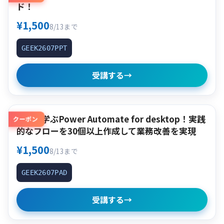
ド！
¥1,500
8/13まで
GEEK2607PPT
受講する
→
作って学ぶPower Automate for desktop！実践
クーポン
的なフローを30個以上作成して業務改善を実現
¥1,500
8/13まで
GEEK2607PAD
受講する
→