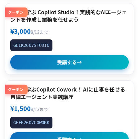
作って学ぶ Copilot Studio！実践的なAIエージェ
クーポン
ントを作成し業務を任せよう
¥3,000
8/13まで
GEEK2607STUDIO
受講する
→
使って学ぶCopilot Cowork！ AIに仕事を任せる
クーポン
自律エージェント実践講座
¥1,500
8/13まで
GEEK2607COWORK