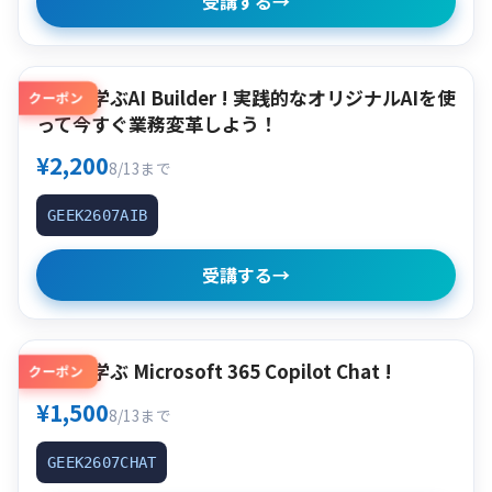
受講する
→
作って学ぶAI Builder ! 実践的なオリジナルAIを使
クーポン
って今すぐ業務変革しよう！
¥2,200
8/13まで
GEEK2607AIB
受講する
→
使って学ぶ Microsoft 365 Copilot Chat !
クーポン
¥1,500
8/13まで
GEEK2607CHAT