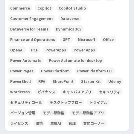
Commerce
Copilot
Copilot Studio
Customer Engagement
Dataverse
Dataverse for Teams
Dynamics 365
Finance and Operations
GPT
Microsoft
Office
OpenAI
PCF
PowerApps
Power Apps
Power Automate
Power Automate for desktop
Power Pages
Power Platform
Power Platform CLI
PowerShell
RPA
SharePoint
Starter Kit
Udemy
WordPress
ガバナンス
キャンバスアプリ
セキュリティ
セキュリティロール
デスクトップフロー
トライアル
バージョン管理
モデル駆動型
モデル駆動型アプリ
ライセンス
環境
生成AI
管理
質問コーナー