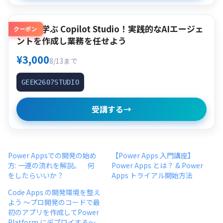
作って学ぶ Copilot Studio！実践的なAIエージェ
クーポン
ントを作成し業務を任せよう
¥3,000
8/13まで
GEEK2607STUDIO
受講する
→
Power Appsでの開発の始め
【Power Apps 入門講座】
方: 一連の流れを解説。 何
Power Apps とは？ & Power
をしたらいいか？
Apps トライアル開始方法
Code Apps の開発環境を整え
よう 〜プロ開発のコードで最
初のアプリを作成してPower
Platform にデプロイする〜