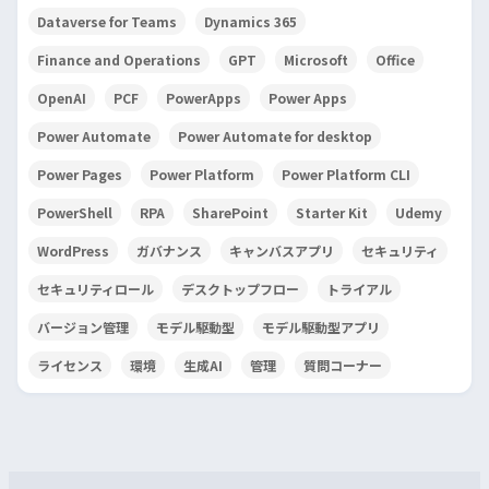
Dataverse for Teams
Dynamics 365
Finance and Operations
GPT
Microsoft
Office
OpenAI
PCF
PowerApps
Power Apps
Power Automate
Power Automate for desktop
Power Pages
Power Platform
Power Platform CLI
PowerShell
RPA
SharePoint
Starter Kit
Udemy
WordPress
ガバナンス
キャンバスアプリ
セキュリティ
セキュリティロール
デスクトップフロー
トライアル
バージョン管理
モデル駆動型
モデル駆動型アプリ
ライセンス
環境
生成AI
管理
質問コーナー