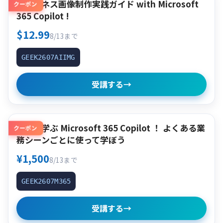
AIビジネス画像制作実践ガイド with Microsoft
クーポン
365 Copilot !
$12.99
8/13まで
GEEK2607AIIMG
受講する
→
使って学ぶ Microsoft 365 Copilot ！ よくある業
クーポン
務シーンごとに使って学ぼう
¥1,500
8/13まで
GEEK2607M365
受講する
→