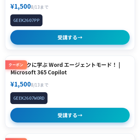
¥1,500
8/13まで
GEEK2607PP
受講する
→
クイックに学ぶ Word エージェントモード！ |
クーポン
Microsoft 365 Copilot
¥1,500
8/13まで
GEEK2607WORD
受講する
→