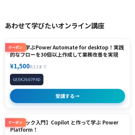
あわせて学びたいオンライン講座
作って学ぶPower Automate for desktop！実践
クーポン
的なフローを30個以上作成して業務改善を実現
¥1,500
8/13まで
GEEK2607PAD
受講する
→
【クイック入門】Copilot と作って学ぶ Power
クーポン
Platform！