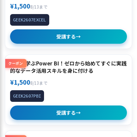
¥1,500
8/13まで
GEEK2607EXCEL
受講する
→
作って学ぶPower BI！ゼロから始めてすぐに実践
クーポン
的なデータ活用スキルを身に付ける
¥1,500
8/13まで
GEEK2607PBI
受講する
→