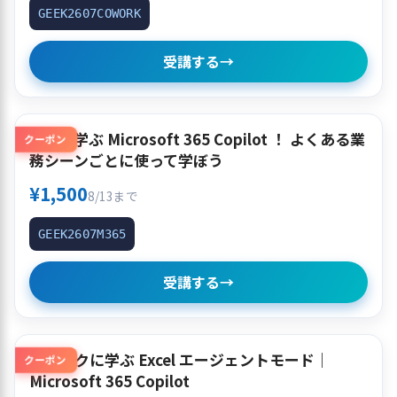
GEEK2607COWORK
受講する
→
使って学ぶ Microsoft 365 Copilot ！ よくある業
クーポン
務シーンごとに使って学ぼう
¥1,500
8/13まで
GEEK2607M365
受講する
→
クイックに学ぶ Excel エージェントモード｜
クーポン
Microsoft 365 Copilot