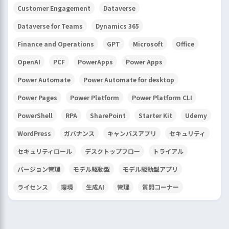
Customer Engagement
Dataverse
Dataverse for Teams
Dynamics 365
Finance and Operations
GPT
Microsoft
Office
OpenAI
PCF
PowerApps
Power Apps
Power Automate
Power Automate for desktop
Power Pages
Power Platform
Power Platform CLI
PowerShell
RPA
SharePoint
Starter Kit
Udemy
WordPress
ガバナンス
キャンバスアプリ
セキュリティ
セキュリティロール
デスクトップフロー
トライアル
バージョン管理
モデル駆動型
モデル駆動型アプリ
ライセンス
環境
生成AI
管理
質問コーナー