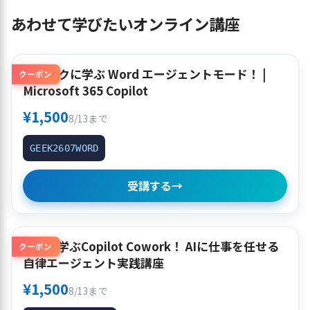
あわせて学びたいオンライン講座
クイックに学ぶ Word エージェントモード！ |
クーポン
Microsoft 365 Copilot
¥1,500
8/13まで
GEEK2607WORD
受講する
→
使って学ぶCopilot Cowork！ AIに仕事を任せる
クーポン
自律エージェント実践講座
¥1,500
8/13まで