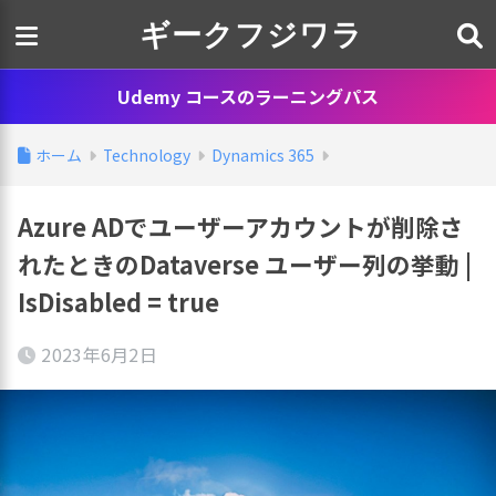
ギークフジワラ
Udemy コースのラーニングパス
ホーム
Technology
Dynamics 365
Azure ADでユーザーアカウントが削除さ
れたときのDataverse ユーザー列の挙動 |
IsDisabled = true
2023年6月2日