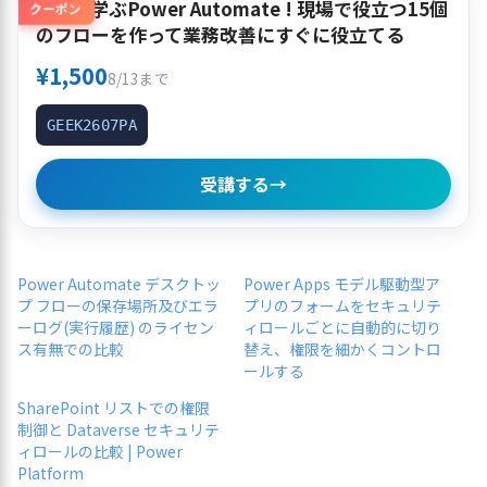
作って学ぶPower Automate ! 現場で役立つ15個
クーポン
のフローを作って業務改善にすぐに役立てる
¥1,500
8/13まで
GEEK2607PA
受講する
→
Power Automate デスクトッ
Power Apps モデル駆動型ア
プ フローの保存場所及びエラ
プリのフォームをセキュリテ
ーログ(実行履歴) のライセン
ィロールごとに自動的に切り
ス有無での比較
替え、権限を細かくコントロ
ールする
SharePoint リストでの権限
制御と Dataverse セキュリテ
ィロールの比較 | Power
Platform