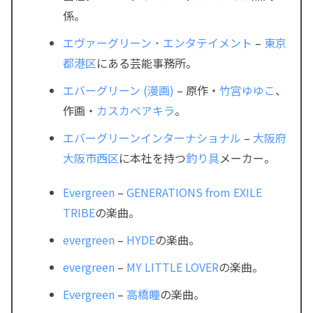
係。
エヴァーグリーン・エンタテイメント
–
東京
都
港区
にある芸能事務所。
エバーグリーン (漫画)
– 原作・
竹宮ゆゆこ
、
作画・
カスカベアキラ
。
エバーグリーンインターナショナル
–
大阪府
大阪市
西区
に本社を持つ
釣り具
メーカー。
Evergreen
–
GENERATIONS from EXILE
TRIBE
の楽曲。
evergreen
–
HYDE
の楽曲。
evergreen
–
MY LITTLE LOVER
の楽曲。
Evergreen
–
高橋瞳
の楽曲。