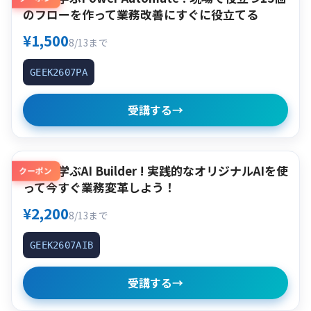
のフローを作って業務改善にすぐに役立てる
¥1,500
8/13まで
GEEK2607PA
受講する
→
作って学ぶAI Builder ! 実践的なオリジナルAIを使
クーポン
って今すぐ業務変革しよう！
¥2,200
8/13まで
GEEK2607AIB
受講する
→