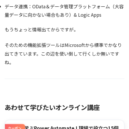
データ連携：OData＆データ管理プラットフォーム（大容
量データに向かない場合もあり）& Logic Apps
もうちょっと情報出てからですが。
そのための機能拡張ツールはMicrosoftから標準でかなり
出てきています。この辺を使い倒して行くしか無いです
ね。
あわせて学びたいオンライン講座
作って学ぶPower Automate ! 現場で役立つ15個
クーポン