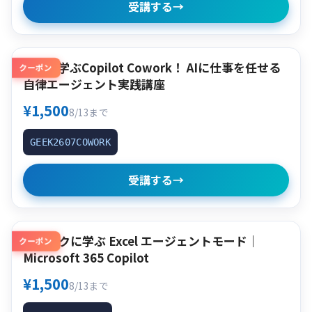
受講する
→
使って学ぶCopilot Cowork！ AIに仕事を任せる
クーポン
自律エージェント実践講座
¥1,500
8/13まで
GEEK2607COWORK
受講する
→
クイックに学ぶ Excel エージェントモード｜
クーポン
Microsoft 365 Copilot
¥1,500
8/13まで