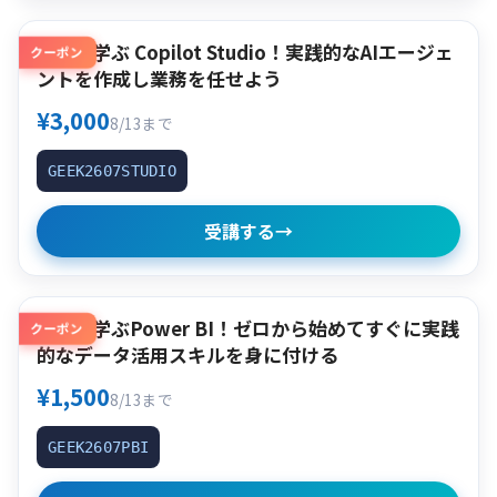
作って学ぶ Copilot Studio！実践的なAIエージェ
クーポン
ントを作成し業務を任せよう
¥3,000
8/13まで
GEEK2607STUDIO
受講する
→
作って学ぶPower BI！ゼロから始めてすぐに実践
クーポン
的なデータ活用スキルを身に付ける
¥1,500
8/13まで
GEEK2607PBI