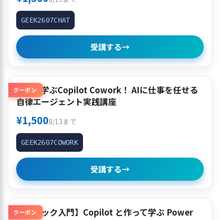
GEEK2607CHAT
受講する
→
使って学ぶCopilot Cowork！ AIに仕事を任せる
クーポン
自律エージェント実践講座
¥1,500
8/13まで
GEEK2607COWORK
受講する
→
【クイック入門】Copilot と作って学ぶ Power
クーポン