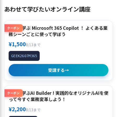
あわせて学びたいオンライン講座
使って学ぶ Microsoft 365 Copilot ！ よくある業
クーポン
務シーンごとに使って学ぼう
¥1,500
8/13まで
GEEK2607M365
受講する
→
作って学ぶAI Builder ! 実践的なオリジナルAIを使
クーポン
って今すぐ業務変革しよう！
¥2,200
8/13まで