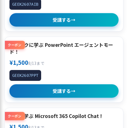
GEEK2607AIB
受講する
→
クイックに学ぶ PowerPoint エージェントモー
クーポン
ド！
¥1,500
8/13まで
GEEK2607PPT
受講する
→
使って学ぶ Microsoft 365 Copilot Chat !
クーポン
¥1,500
8/13まで