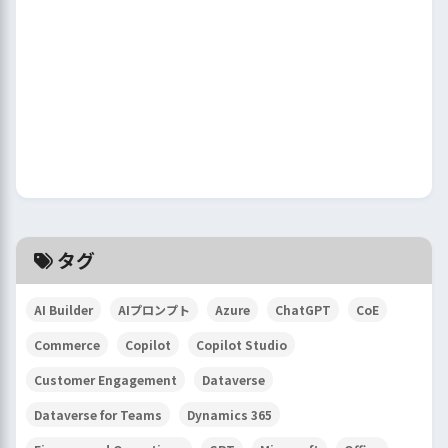
タグ
AI Builder
AIプロンプト
Azure
ChatGPT
CoE
Commerce
Copilot
Copilot Studio
Customer Engagement
Dataverse
Dataverse for Teams
Dynamics 365