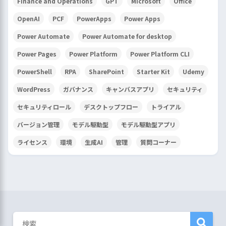
Finance and Operations
GPT
Microsoft
Office
OpenAI
PCF
PowerApps
Power Apps
Power Automate
Power Automate for desktop
Power Pages
Power Platform
Power Platform CLI
PowerShell
RPA
SharePoint
Starter Kit
Udemy
WordPress
ガバナンス
キャンバスアプリ
セキュリティ
セキュリティロール
デスクトップフロー
トライアル
バージョン管理
モデル駆動型
モデル駆動型アプリ
ライセンス
環境
生成AI
管理
質問コーナー