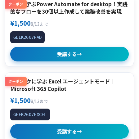
作って学ぶPower Automate for desktop！実践
クーポン
的なフローを30個以上作成して業務改善を実現
¥1,500
8/13まで
GEEK2607PAD
受講する
→
クイックに学ぶ Excel エージェントモード｜
クーポン
Microsoft 365 Copilot
¥1,500
8/13まで
GEEK2607EXCEL
受講する
→