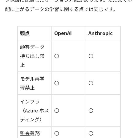
配に上がるデータの学習に関する点では同じです。
観点
OpenAI
Anthropic
顧客データ
持ち出し禁
〇
〇
止
モデル再学
〇
〇
習禁止
インフラ
（Azure ホス
〇
〇
ティング）
監査義務
〇
〇