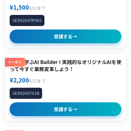
¥1,500
8/13まで
GEEK2607M365
受講する
→
作って学ぶAI Builder ! 実践的なオリジナルAIを使
クーポン
って今すぐ業務変革しよう！
¥2,200
8/13まで
GEEK2607AIB
受講する
→