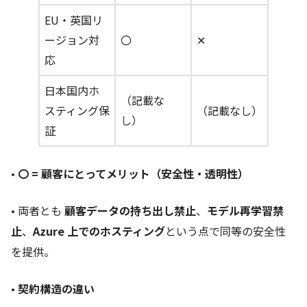
EU・英国リ
ージョン対
〇
✕
応
日本国内ホ
（記載な
スティング保
（記載なし）
し）
証
•
〇 = 顧客にとってメリット（安全性・透明性）
• 両者とも
顧客データの持ち出し禁止
、
モデル再学習禁
止
、
Azure 上でのホスティング
という点で同等の安全性
を提供。
•
契約構造の違い