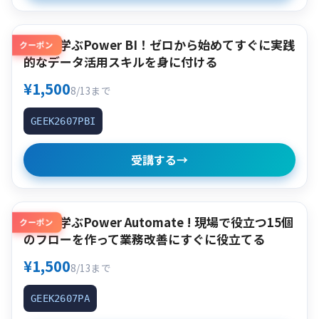
作って学ぶPower BI！ゼロから始めてすぐに実践
クーポン
的なデータ活用スキルを身に付ける
¥1,500
8/13まで
GEEK2607PBI
受講する
→
作って学ぶPower Automate ! 現場で役立つ15個
クーポン
のフローを作って業務改善にすぐに役立てる
¥1,500
8/13まで
GEEK2607PA