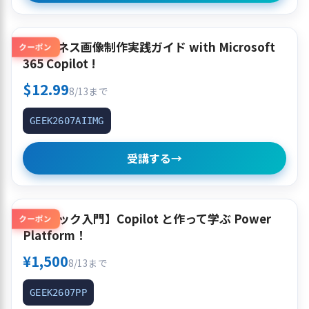
AIビジネス画像制作実践ガイド with Microsoft
クーポン
365 Copilot !
$12.99
8/13まで
GEEK2607AIIMG
受講する
→
【クイック入門】Copilot と作って学ぶ Power
クーポン
Platform！
¥1,500
8/13まで
GEEK2607PP