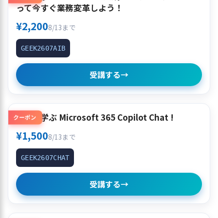
って今すぐ業務変革しよう！
¥2,200
8/13まで
GEEK2607AIB
受講する
→
使って学ぶ Microsoft 365 Copilot Chat !
クーポン
¥1,500
8/13まで
GEEK2607CHAT
受講する
→