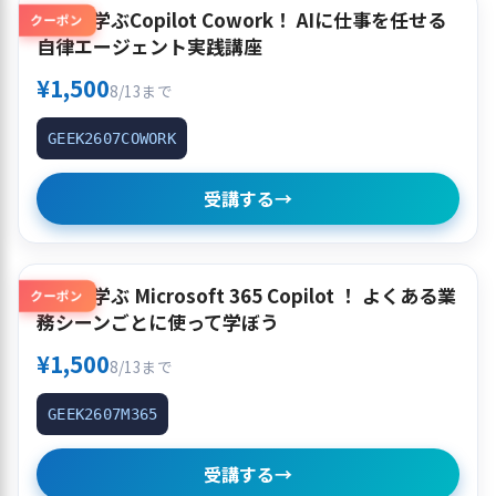
使って学ぶCopilot Cowork！ AIに仕事を任せる
クーポン
自律エージェント実践講座
¥1,500
8/13まで
GEEK2607COWORK
受講する
→
使って学ぶ Microsoft 365 Copilot ！ よくある業
クーポン
務シーンごとに使って学ぼう
¥1,500
8/13まで
GEEK2607M365
受講する
→