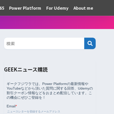
65
Power Platform
For Udemy
About me
GEEKニュース購読