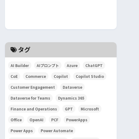
タグ
AI Builder
AIプロンプト
Azure
ChatGPT
CoE
Commerce
Copilot
Copilot Studio
Customer Engagement
Dataverse
Dataverse for Teams
Dynamics 365
Finance and Operations
GPT
Microsoft
Office
OpenAI
PCF
PowerApps
Power Apps
Power Automate